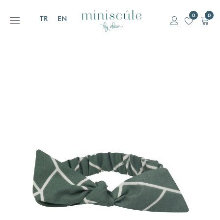
0
0
TR
EN