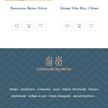
Bonnaroo Balon Tulum
Unisex Triko Bluz / Krem
miniscule.by.ebrar
İLETİŞİM
KOLEKSİYON
HAKKIMIZDA
BLOG
ÖDEME YÖNTEMLERİ
TESLİMAT
SEÇENEKLERİ
DEĞİŞİM & İADE
ÜYELİK SÖZLEŞMESİ
GİZLİLİK POLİTİKASI