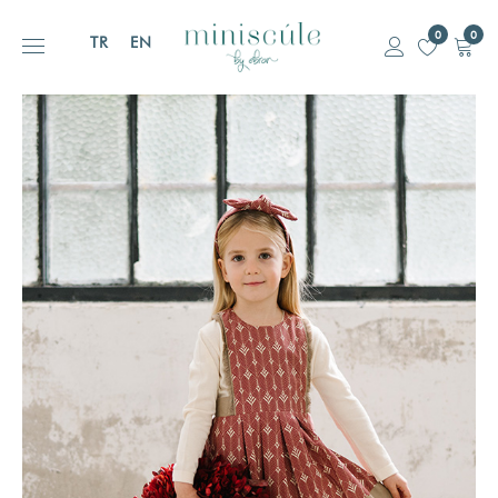
0
0
TR
EN