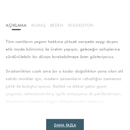
AÇIKLAMA
KUMAŞ
BEDEN
KOLEKSIYON
Tüm canlıların yaşam hakkına yüksek seviyede saygı duyan
etik moda bilincimiz ile üretim yapıyor, geleceğin sahiplerine
sürdürülebilir bir dünya bırakabilmeye özen gösteriyoruz.
Sıradanlıktan uzak ama bir o kadar doğallıktan yana olan stil
sahibi minikler için, modern zamanların rahatlığını zamansız
şıklık ile buluşturuyoruz. Kaliteli ve dikkat çekici giyim
çizgimizi, detaylandırılmış işçilik anlayışımız ile şekillendiriyor,
ilhamımızı miniklerin özgün dünyalarından alıyoruz.
DAHA FAZLA