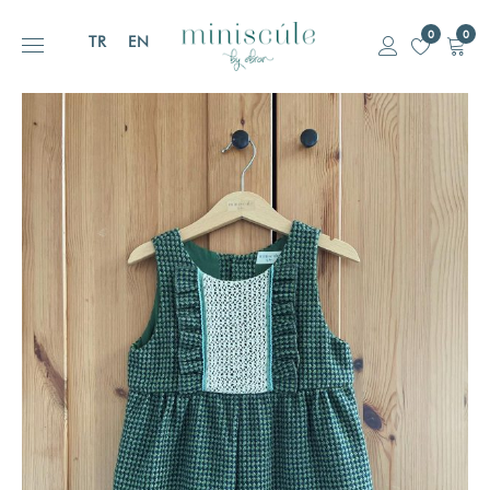
0
0
TR
EN