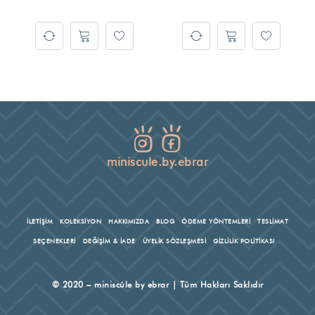
miniscule.by.ebrar
İLETİŞİM
KOLEKSİYON
HAKKIMIZDA
BLOG
ÖDEME YÖNTEMLERİ
TESLİMAT
SEÇENEKLERİ
DEĞİŞİM & İADE
ÜYELİK SÖZLEŞMESİ
GİZLİLİK POLİTİKASI
© 2020 – miniscúle by ebrar | Tüm Hakları Saklıdır