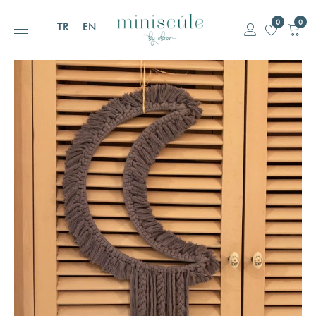
0
0
TR
EN