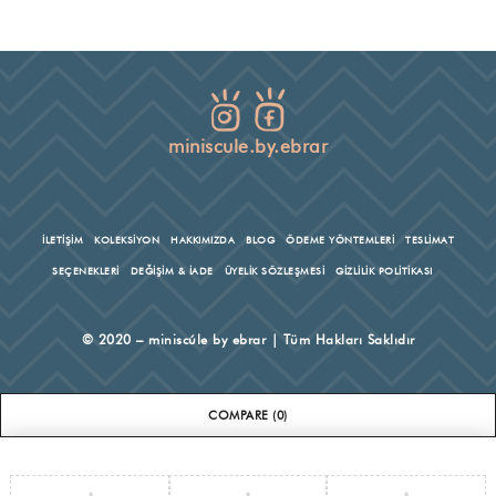
miniscule.by.ebrar
İLETİŞİM
KOLEKSİYON
HAKKIMIZDA
BLOG
ÖDEME YÖNTEMLERİ
TESLİMAT
SEÇENEKLERİ
DEĞİŞİM & İADE
ÜYELİK SÖZLEŞMESİ
GİZLİLİK POLİTİKASI
© 2020 – miniscúle by ebrar | Tüm Hakları Saklıdır
COMPARE
(0)