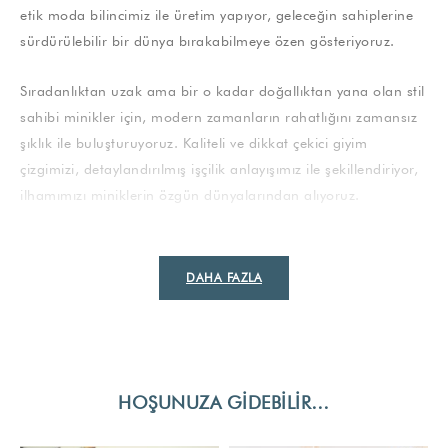
etik moda bilincimiz ile üretim yapıyor, geleceğin sahiplerine
sürdürülebilir bir dünya bırakabilmeye özen gösteriyoruz.
Sıradanlıktan uzak ama bir o kadar doğallıktan yana olan stil
sahibi minikler için, modern zamanların rahatlığını zamansız
şıklık ile buluşturuyoruz. Kaliteli ve dikkat çekici giyim
çizgimizi, detaylandırılmış işçilik anlayışımız ile şekillendiriyor,
ilhamımızı miniklerin özgün dünyalarından alıyoruz.
DAHA FAZLA
HOŞUNUZA GIDEBILIR…