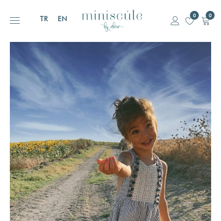
0
0
TR
EN