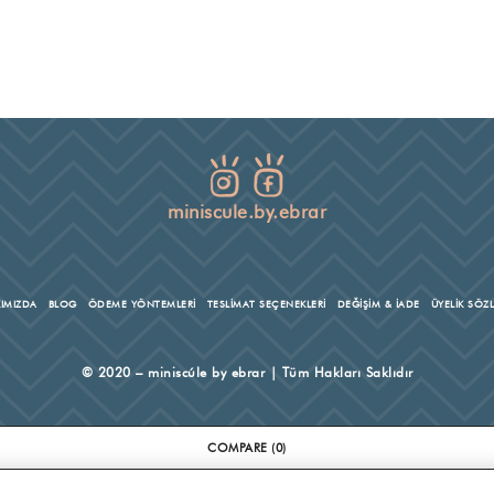
miniscule.by.ebrar
IMIZDA
BLOG
ÖDEME YÖNTEMLERİ
TESLİMAT SEÇENEKLERİ
DEĞİŞİM & İADE
ÜYELİK SÖZ
© 2020 – miniscúle by ebrar | Tüm Hakları Saklıdır
COMPARE
(0)