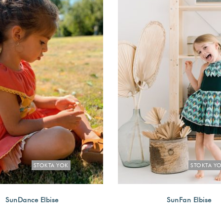
STOKTA YOK
STOKTA Y
SunDance Elbise
SunFan Elbise