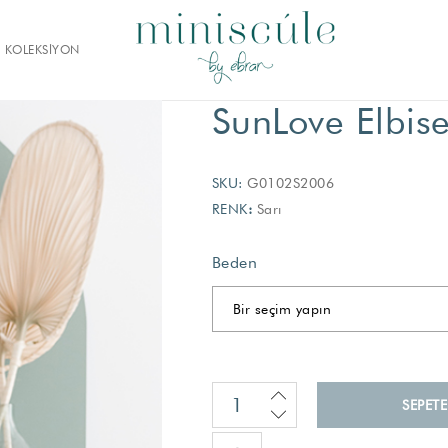
KOLEKSİYON
SunLove Elbis
SKU:
G0102S2006
RENK
:
Sarı
Beden
SEPETE