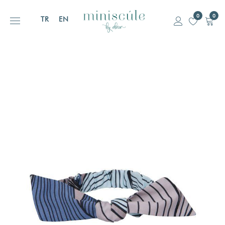
0
0
TR
EN