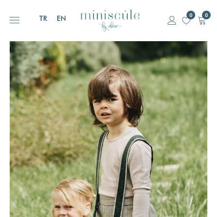
0
0
TR
EN