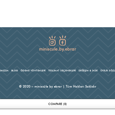
miniscule.by.ebrar
IMIZDA
BLOG
ÖDEME YÖNTEMLERİ
TESLİMAT SEÇENEKLERİ
DEĞİŞİM & İADE
ÜYELİK SÖZ
© 2020 – miniscúle by ebrar | Tüm Hakları Saklıdır
COMPARE
(0)