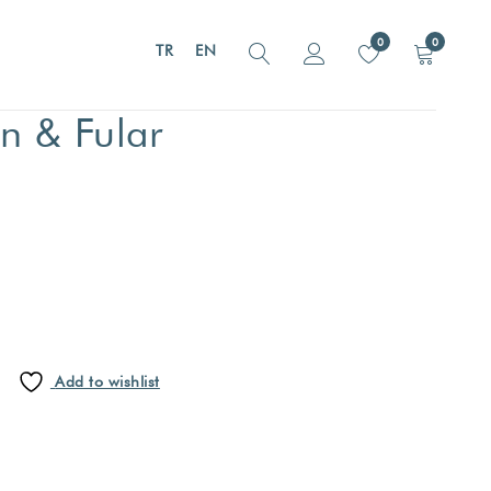
0
0
TR
EN
n & Fular
Add to wishlist