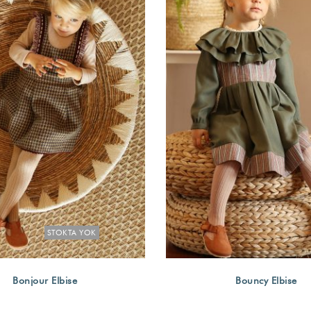
STOKTA YOK
Bonjour Elbise
Bouncy Elbise