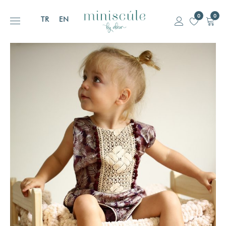
0
0
TR
EN