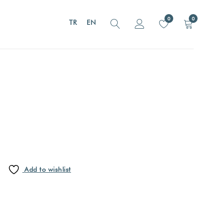
0
0
TR
EN
m
Add to wishlist