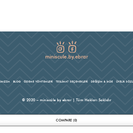
miniscule.by.ebrar
IMIZDA
BLOG
ÖDEME YÖNTEMLERİ
TESLİMAT SEÇENEKLERİ
DEĞİŞİM & İADE
ÜYELİK SÖZ
© 2020 – miniscúle by ebrar | Tüm Hakları Saklıdır
COMPARE
(0)