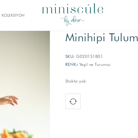
KOLEKSİYON
Minihipi Tulu
SKU:
G0201S1801
RENK
:
Yeşil ve Turuncu
Stokta yok