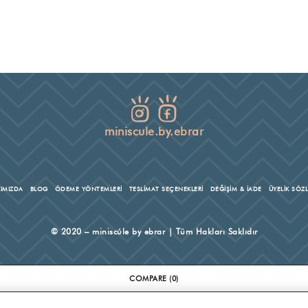
miniscule.by.ebrar
IMIZDA
BLOG
ÖDEME YÖNTEMLERİ
TESLİMAT SEÇENEKLERİ
DEĞİŞİM & İADE
ÜYELİK SÖZ
© 2020 – miniscúle by ebrar | Tüm Hakları Saklıdır
COMPARE
(0)