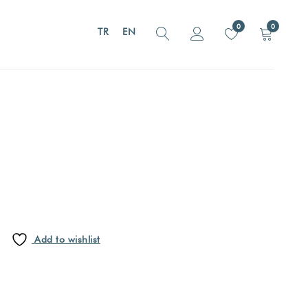
0
0
TR
EN
m
Add to wishlist